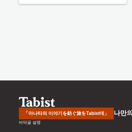
나만의
「아나타의 이야기を紡ぐ旅をTabist데」
바닥글 설명