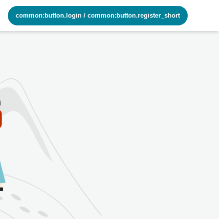
common:button.login
/
common:button.register_short