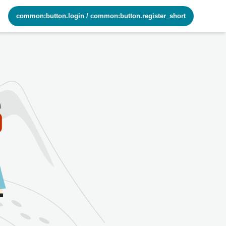
common:button.login
/
common:button.register_short