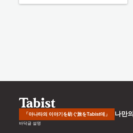
나만의
「아나타의 이야기を紡ぐ旅をTabist데」
바닥글 설명