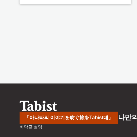
나만의
「아나타의 이야기を紡ぐ旅をTabist데」
바닥글 설명