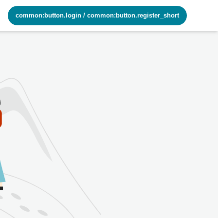
common:button.login
/
common:button.register_short