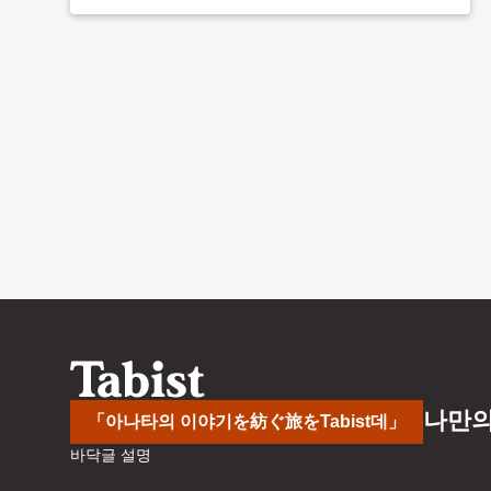
나만의
「아나타의 이야기を紡ぐ旅をTabist데」
바닥글 설명