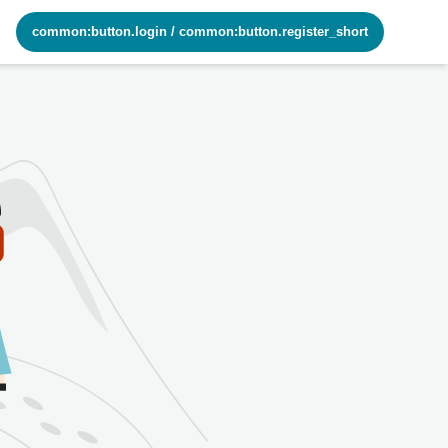
common:button.login
/
common:button.register_short