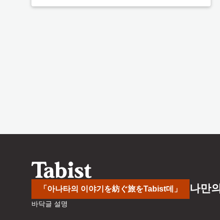
나만의
「아나타의 이야기を紡ぐ旅をTabist데」
바닥글 설명