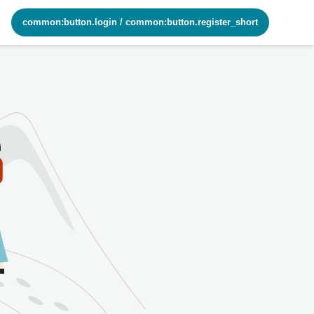
common:button.login
/
common:button.register_short