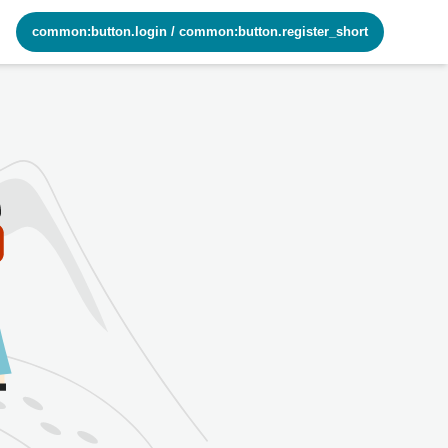
common:button.login
/
common:button.register_short