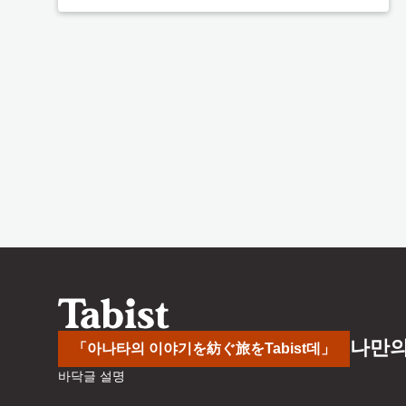
나만의
「아나타의 이야기を紡ぐ旅をTabist데」
바닥글 설명