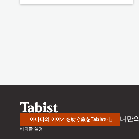
나만의
「아나타의 이야기を紡ぐ旅をTabist데」
바닥글 설명