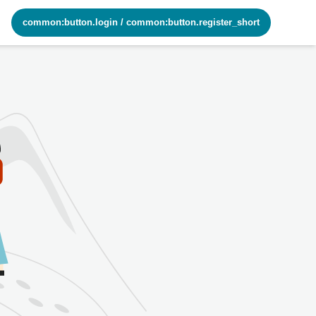
common:button.login
/
common:button.register_short