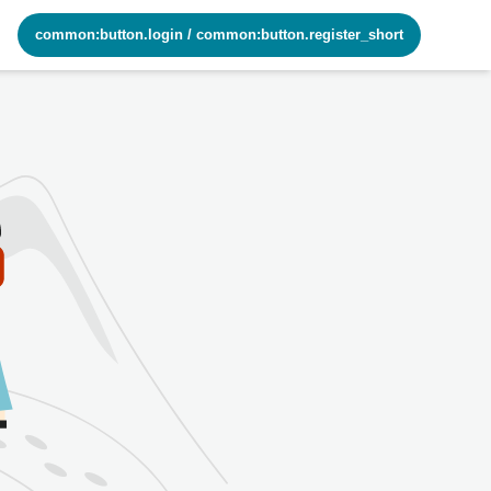
common:button.login
/
common:button.register_short