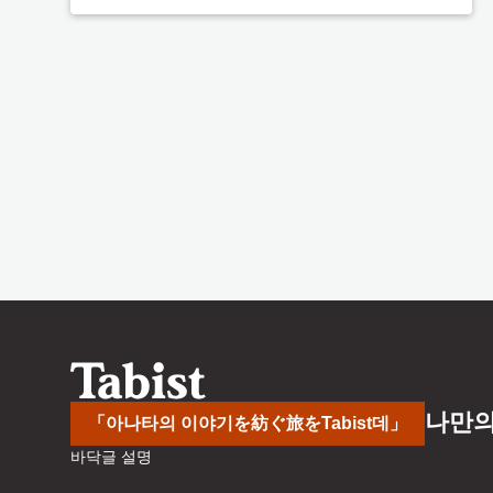
나만의
「아나타의 이야기を紡ぐ旅をTabist데」
바닥글 설명