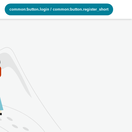
common:button.login
/
common:button.register_short