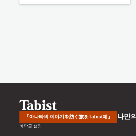
나만의
「아나타의 이야기を紡ぐ旅をTabist데」
바닥글 설명