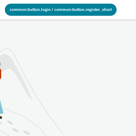
common:button.login
/
common:button.register_short