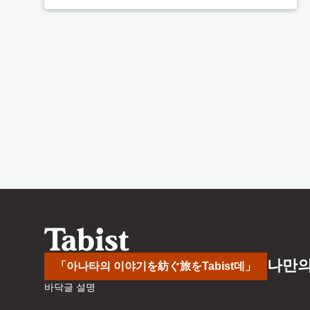
나만의
「아나타의 이야기を紡ぐ旅をTabist데」
바닥글 설명