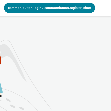
common:button.login
/
common:button.register_short