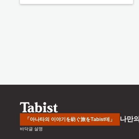
나만의
「아나타의 이야기を紡ぐ旅をTabist데」
바닥글 설명