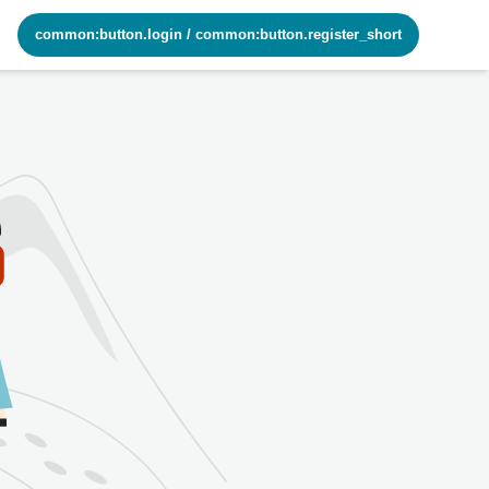
common:button.login
/
common:button.register_short