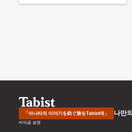
나만의
「아나타의 이야기を紡ぐ旅をTabist데」
바닥글 설명