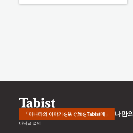
나만의
「아나타의 이야기を紡ぐ旅をTabist데」
바닥글 설명