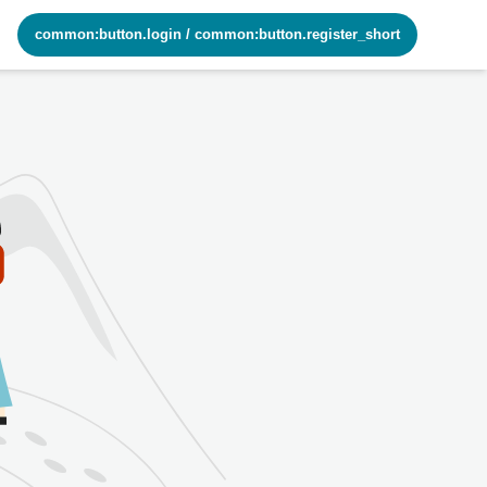
common:button.login
/
common:button.register_short