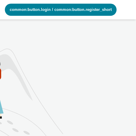
common:button.login
/
common:button.register_short