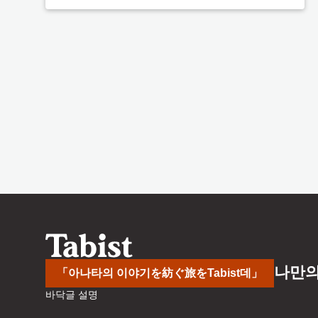
나만의
「아나타의 이야기を紡ぐ旅をTabist데」
바닥글 설명