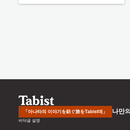
나만의
「아나타의 이야기を紡ぐ旅をTabist데」
바닥글 설명