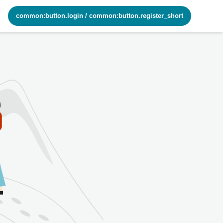
common:button.login
/
common:button.register_short