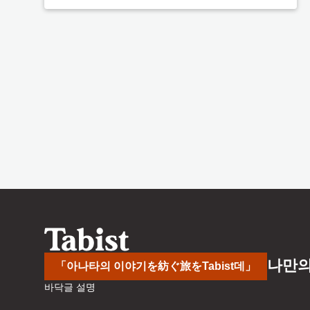
나만의
「아나타의 이야기を紡ぐ旅をTabist데」
바닥글 설명