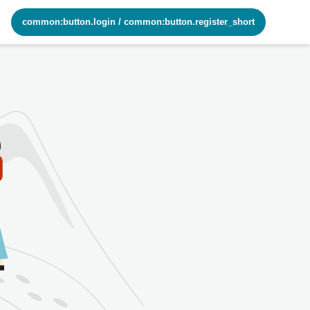
common:button.login
/
common:button.register_short