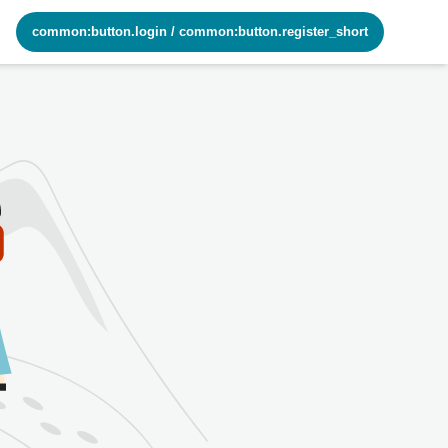
common:button.login
/
common:button.register_short