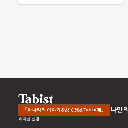
나만의
「아나타의 이야기を紡ぐ旅をTabist데」
바닥글 설명