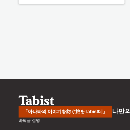
나만의
「아나타의 이야기を紡ぐ旅をTabist데」
바닥글 설명