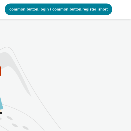
common:button.login
/
common:button.register_short