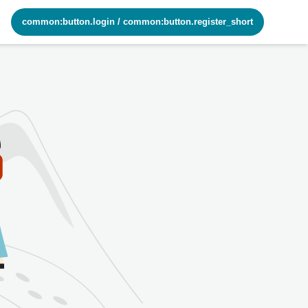
common:button.login
/
common:button.register_short