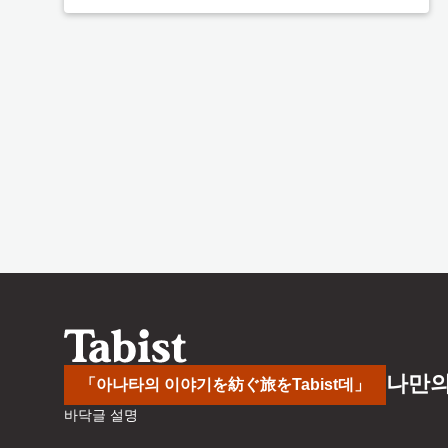
나만의
「아나타의 이야기を紡ぐ旅をTabist데」
바닥글 설명