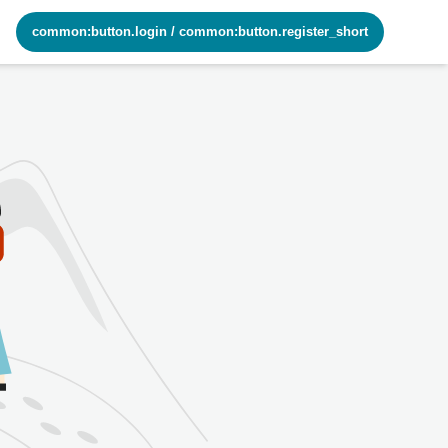
common:button.login
/
common:button.register_short