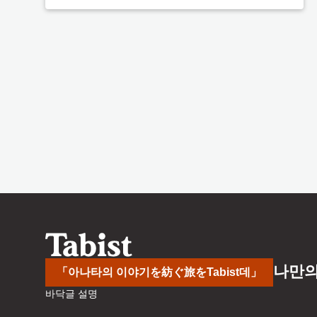
나만의
「아나타의 이야기を紡ぐ旅をTabist데」
바닥글 설명