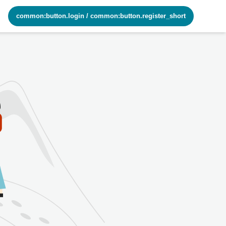
common:button.login
/
common:button.register_short