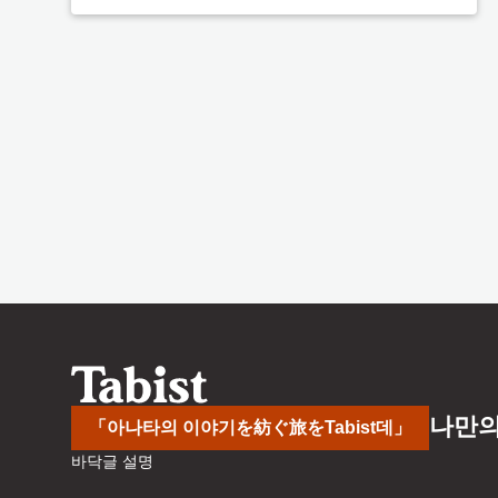
나만의
「아나타의 이야기を紡ぐ旅をTabist데」
바닥글 설명