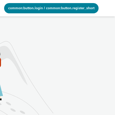
common:button.login
/
common:button.register_short