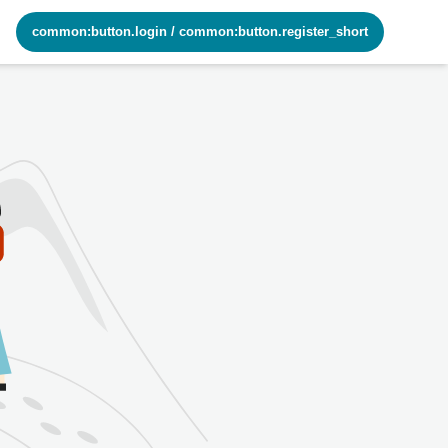
common:button.login
/
common:button.register_short