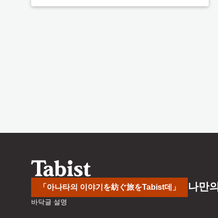
나만의
「아나타의 이야기を紡ぐ旅をTabist데」
바닥글 설명