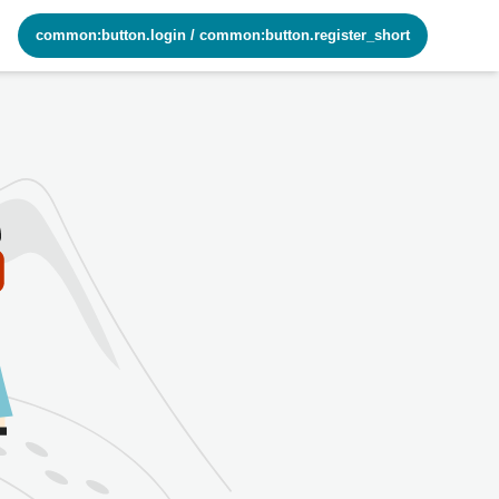
common:button.login
/
common:button.register_short