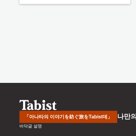
나만의
「아나타의 이야기を紡ぐ旅をTabist데」
바닥글 설명