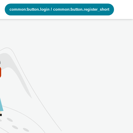
common:button.login
/
common:button.register_short