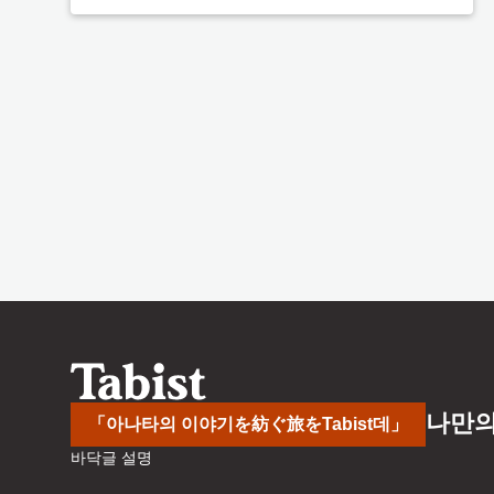
나만의
「아나타의 이야기を紡ぐ旅をTabist데」
바닥글 설명