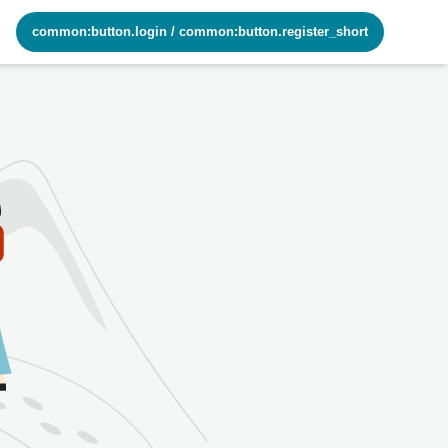
common:button.login
/
common:button.register_short