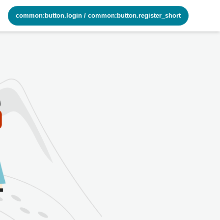
common:button.login
/
common:button.register_short