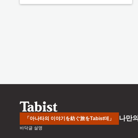
나만의
「아나타의 이야기を紡ぐ旅をTabist데」
바닥글 설명