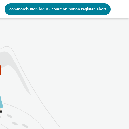
common:button.login
/
common:button.register_short