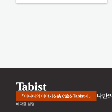
나만의
「아나타의 이야기を紡ぐ旅をTabist데」
바닥글 설명