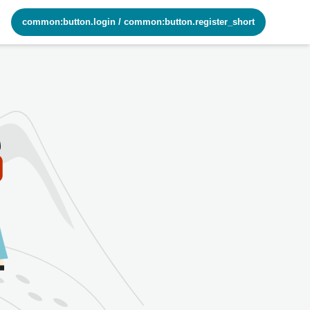
common:button.login
/
common:button.register_short