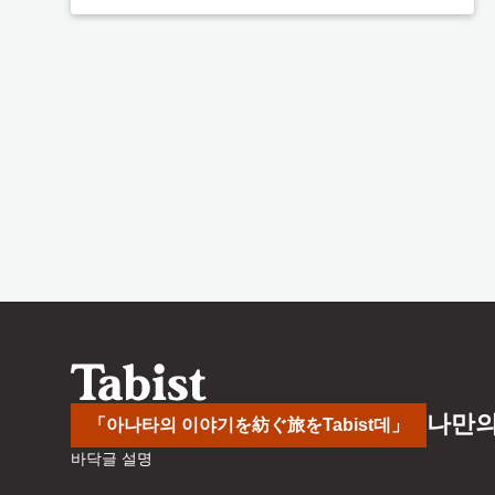
나만의
「아나타의 이야기を紡ぐ旅をTabist데」
바닥글 설명