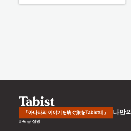
나만의
「아나타의 이야기を紡ぐ旅をTabist데」
바닥글 설명