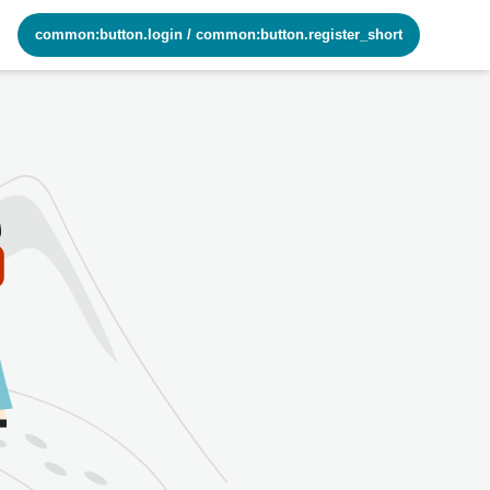
common:button.login
/
common:button.register_short