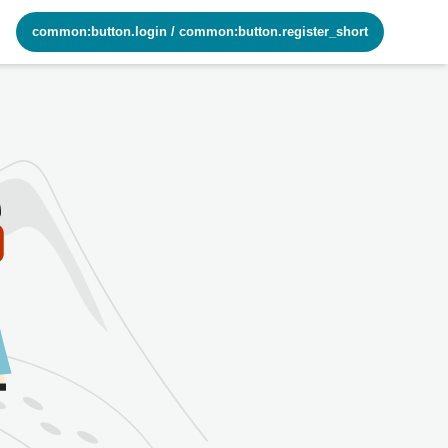
common:button.login
/
common:button.register_short