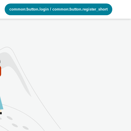
common:button.login
/
common:button.register_short