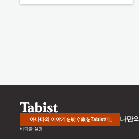
나만의
「아나타의 이야기を紡ぐ旅をTabist데」
바닥글 설명