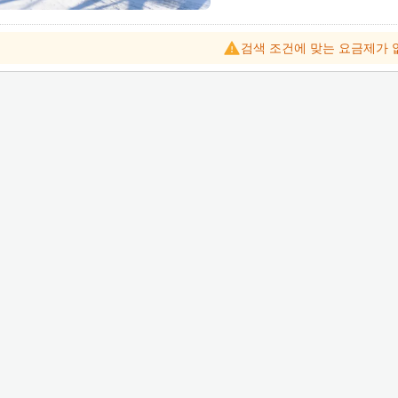
r
d
검색 조건에 맞는 요금제가 
t
o
i
n
t
e
r
a
c
t
w
i
t
h
t
h