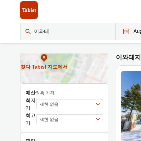
파테숙소 목록 | Tabist 호텔 & 료칸 공식 사이트
이와테
N
a
이와테지
v
i
찾다 Tabist 지도에서
g
a
t
예산
※총 가격
e
최저
f
제한 없음
가
o
최고
r
제한 없음
가
w
a
r