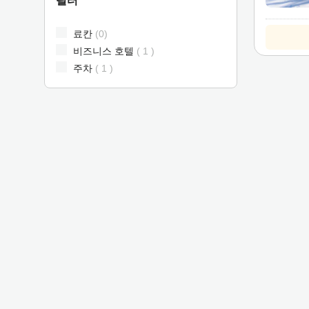
필터
d
t
료칸
(0)
o
비즈니스 호텔
( 1 )
i
주차
( 1 )
n
t
e
r
a
c
t
w
i
t
h
t
h
e