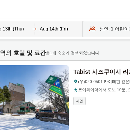
성인:
1
·어린이
N
a
역의 호텔 및 료칸
v
총1개 숙소가 검색되었습니다
i
g
Tabist 시즈쿠이시 
a
t
(우)020-0501 카이테현 같
e
코이와이역에서 도보 10분, 
b
a
사업
c
k
w
a