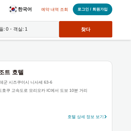
한국어
예약 내역 조회
로그인 / 회원가입
들:
0
・객실:
1
찾다
리조트 호텔
은테군 시즈쿠이시 니사세 63-6
도호쿠 고속도로 모리오카 IC에서 도보 10분 거리
호텔 상세 정보 보기