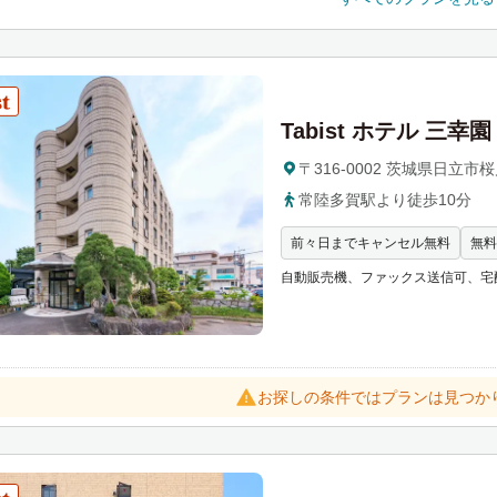
y
b
o
a
r
Tabist ホテル 三幸園
d
s
〒316-0002 茨城県日立市桜川
h
常陸多賀駅より徒歩10分
o
前々日までキャンセル無料
無料W
r
t
自動販売機、ファックス送信可、宅
c
u
t
s
お探しの条件ではプランは見つか
f
o
r
c