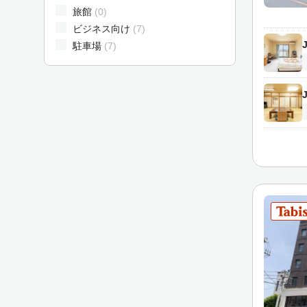
旅館
(0)
d
ビジネス向け
(7)
t
駐車場
(7)
o
i
n
t
e
r
a
c
t
w
i
t
h
t
h
e