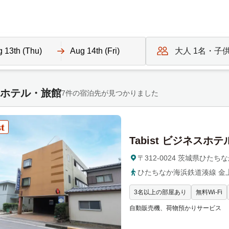
公式】
大人
1
名・子
N
a
ホテル・旅館
v
7件の宿泊先が見つかりました
i
g
a
Tabist ビジネスホ
t
e
〒312-0024 茨城県ひたちな
b
ひたちなか海浜鉄道湊線 金
a
c
3名以上の部屋あり
無料Wi-Fi
k
自動販売機、荷物預かりサービス
w
a