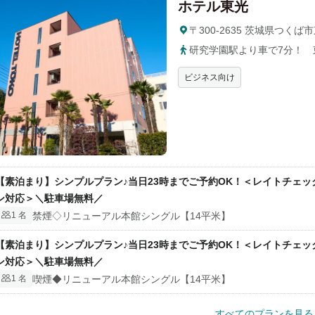
ホテル東光
n
〒300-2635 茨城県つく
m
a
研究学園駅より車で7分！ 
r
ビジネス向け
k
k
e
y
t
o
【素泊まり】シンプルプラン♪当日23時までご予約OK！＜レイトチェッ
g
ン対応＞＼駐車場無料／
e
禁煙◇リニューアル本館シングル【14平米】
1 名
t
t
【素泊まり】シンプルプラン♪当日23時までご予約OK！＜レイトチェッ
h
ン対応＞＼駐車場無料／
e
喫煙◆リニューアル本館シングル【14平米】
1 名
k
e
すべてのプランを見る