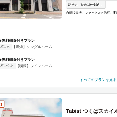
e
駅チカ（徒歩10分以内）
c
自動販売機、ファックス送信可、宅
a
l
e
n
d
★無料朝食付きプラン
a
【喫煙】シングルルーム
1 名
r
a
★無料朝食付きプラン
n
【喫煙】ツインルーム
1~2 名
d
s
すべてのプランを見る
e
l
e
c
t
Tabist つくばスカ
a