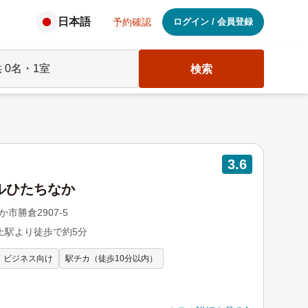
日本語
予約確認
ログイン
/
会員登録
供
0
名・
1
室
検索
3.6
テルひたちなか
か市勝倉2907-5
上駅より徒歩で約5分
ビジネス向け
駅チカ（徒歩10分以内）