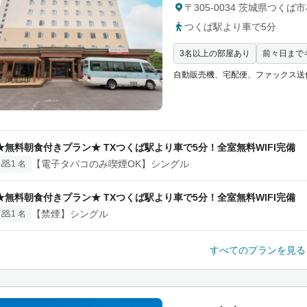
〒305-0034 茨城県つくば市
d
a
つくば駅より車で5分
t
3名以上の部屋あり
前々日まで
e.
P
自動販売機、宅配便、ファックス送
r
e
s
s
★無料朝食付きプラン★ TXつくば駅より車で5分！全室無料WIFI完備
t
【電子タバコのみ喫煙OK】シングル
1 名
h
e
★無料朝食付きプラン★ TXつくば駅より車で5分！全室無料WIFI完備
q
【禁煙】シングル
1 名
u
e
すべてのプランを見る
s
t
i
o