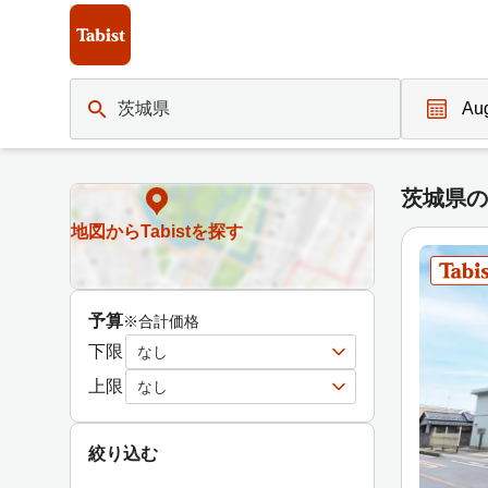
茨城県の宿泊施設一覧 | Tabist（タビスト）宿泊予約サイト【
茨城県
N
a
茨城県の
v
i
地図からTabistを探す
g
a
t
予算
※合計価格
e
下限
なし
f
o
上限
なし
r
w
絞り込む
a
r