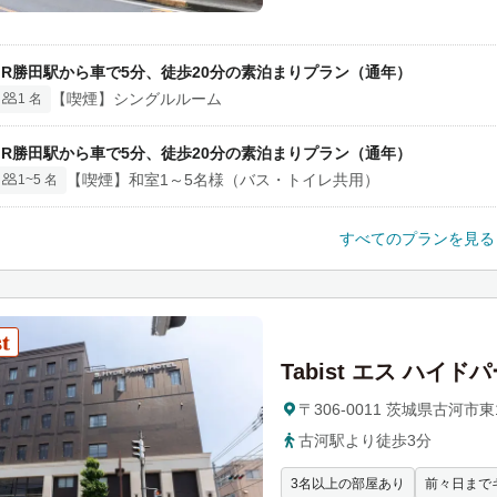
r
d
JR勝田駅から車で5分、徒歩20分の素泊まりプラン（通年）
t
【喫煙】シングルルーム
1 名
o
i
JR勝田駅から車で5分、徒歩20分の素泊まりプラン（通年）
n
【喫煙】和室1～5名様（バス・トイレ共用）
1~5 名
t
e
r
すべてのプランを見る
a
c
t
w
Tabist エス ハイ
i
t
〒306-0011 茨城県古河市東1
h
古河駅より徒歩3分
t
h
3名以上の部屋あり
前々日まで