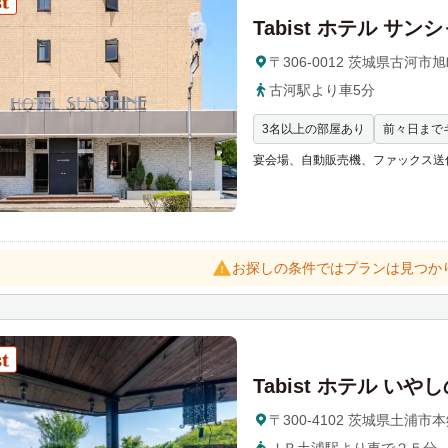
h
Tabist ホテル サン
a
n
〒306-0012 茨城県古河市旭町
g
古河駅より車5分
i
3名以上の部屋あり
前々日まで
n
g
宴会場、自動販売機、ファックス送
d
a
t
e
お探しの条件ではプランは見つか
s.
Tabist ホテル いや
〒300-4102 茨城県土浦市本郷