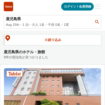
鹿児島県の宿泊施設一覧 | Tabist（タビスト）宿泊予約サイト
ログイン
/
会員登録
鹿児島県
Aug 15th
・
1
泊
・
大人
1
名・子供
0
名・
1
室
絞り込み
鹿児島県のホテル・旅館
9件の宿泊先が見つかりました