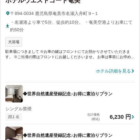
ホテルウエストコート奄美
〒894-0034 鹿児島県奄美市名瀬入舟町９−１
・名瀬港より車で5分、徒歩約10分。 ・奄美空港よりお車にて
約50分
大浴場
駐車場につきまして ※お車の鍵はフロントにてお預かりさせていただきま
す。 ※ご出発の際はフロントにお越しくださいませ。 お車は事前にお停めい
ただけます。 駐車場スタッフが在地の際は係りの案内に従って下さい。 21
時以降は駐車場スタッフが不在の為、中にお車を入れてフロントにお越しく
ホテル詳細を見る
ださい。
◆世界自然遺産登録記念♪お得に素泊りプラン
シングル禁煙
合計価格
6,230 円
1 名
(税込)
◆世界自然遺産登録記念♪お得に素泊りプラン