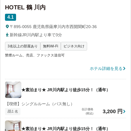
HOTEL 鶴 川内
4.1
〒895-0055 鹿児島県薩摩川内市西開聞町20-36
新幹線JR川内駅より車で3分
3名以上の部屋あり
無料Wi-Fi
ビジネス向け
禁煙ルーム、売店、ファックス送信可
ホテル詳細を見る
★素泊まり★ JR川内駅より徒歩15分！（通年）
【喫煙】シングルルーム（バス無し）
合計価格
3,200 円
1 名
(税込)
★素泊まり★ JR川内駅より徒歩15分！（通年）