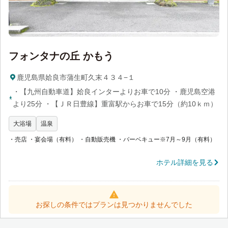
フォンタナの丘 かもう
鹿児島県姶良市蒲生町久末４３４−１
・【九州自動車道】姶良インターよりお車で10分 ・鹿児島空港
より25分 ・【ＪＲ日豊線】重富駅からお車で15分（約10ｋｍ）
大浴場
温泉
・売店 ・宴会場（有料） ・自動販売機 ・バーベキュー※7月～9月（有料）
ホテル詳細を見る
お探しの条件ではプランは見つかりませんでした