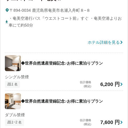
〒894-0034 鹿児島県奄美市名瀬入舟町８−８
・奄美空港行バス『ウエストコート前』すぐ ・奄美空港よりお
車にて約50分
ホテル詳細を見る
◆世界自然遺産登録記念♪お得に素泊りプラン
シングル禁煙
合計価格
6,200 円
1 名
(税込)
◆世界自然遺産登録記念♪お得に素泊りプラン
ダブル禁煙
合計価格
7,600 円
1~2 名
(税込)