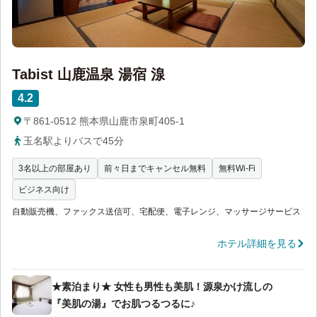
Tabist 山鹿温泉 湯宿 湶
4.2
〒861-0512 熊本県山鹿市泉町405-1
玉名駅よりバスで45分
3名以上の部屋あり
前々日までキャンセル無料
無料Wi-Fi
ビジネス向け
自動販売機、ファックス送信可、宅配便、電子レンジ、マッサージサービス
ホテル詳細を見る
★素泊まり★ 女性も男性も美肌！源泉かけ流しの
『美肌の湯』でお肌つるつるに♪