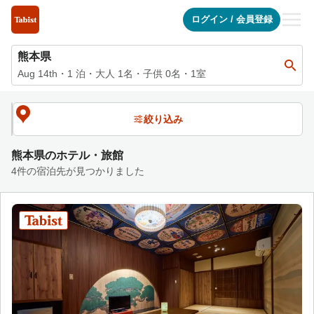
熊本県の宿泊施設一覧 | Tabist（タビスト）宿泊予約サイト【
ログイン
/
会員登録
熊本県
Aug 14th
・
1
泊
・
大人
1
名・子供
0
名・
1
室
絞り込み
熊本県のホテル・旅館
4件の宿泊先が見つかりました