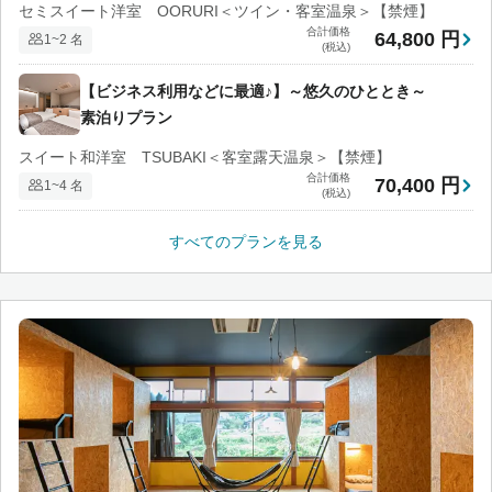
セミスイート洋室 OORURI＜ツイン・客室温泉＞【禁煙】
合計価格
64,800 円
1~2 名
(税込)
【ビジネス利用などに最適♪】～悠久のひととき～
素泊りプラン
スイート和洋室 TSUBAKI＜客室露天温泉＞【禁煙】
合計価格
70,400 円
1~4 名
(税込)
すべてのプランを見る