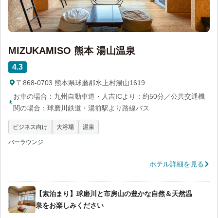
MIZUKAMISO 熊本 湯山温泉
4.3
〒868-0703 熊本県球磨郡水上村湯山1619
お車の場合：九州自動車道・人吉ICより：約50分／公共交通機
関の場合：球磨川鉄道・湯前駅より路線バス
ビジネス向け
大浴場
温泉
バーラウンジ
ホテル詳細を見る
【素泊まり】球磨川と市房山の豊かな自然＆天然温
泉をお楽しみください