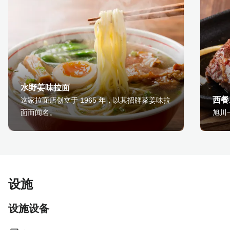
水野姜味拉面
西餐
这家拉面店创立于 1965 年，以其招牌菜姜味拉
面而闻名。
旭川
设施
设施设备