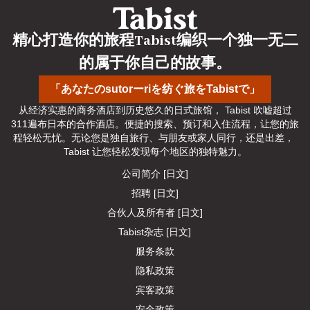
精心打造你的旅程Tabist编织一个独一无二
的属于你自己的故事。
「あなたのsutorーriを纺ぐ旅をTabistで」
从经济实惠的商务酒店到历史悠久的日式旅馆， Tabist 吹嘘超过
311遍布日本的合作酒店。便捷的搜索、预订和入住流程，让您的旅
程轻松无忧。无论您是独自旅行、与朋友或家人同行，还是出差， 
Tabist 让您轻松发现每个地区的独特魅力。
公司简介 [日文]
招聘 [日文]
合伙人及所有者 [日文]
Tabist杂志 [日文]
服务条款
隐私政策
宾客政策
安全政策