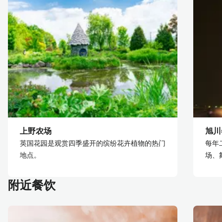
上野农场
旭川
英国花园是观赏四季盛开的缤纷花卉植物的热门
每年
地点。
场、
附近餐饮