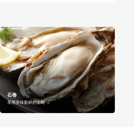
石卷
享用美味新鲜的生蚝 →