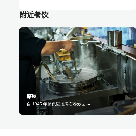
附近餐饮
藤屋
自 1945 年起供应招牌石卷炒面 →