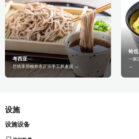
铃也
考西亚
一家
尽情享用柳井市正宗手工荞麦面 →
→
设施
设施设备