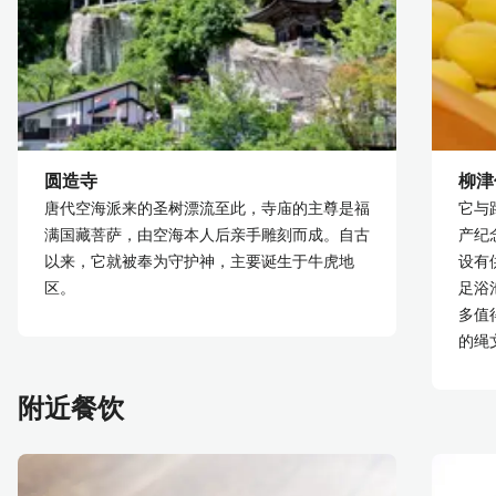
圆造寺
柳津
唐代空海派来的圣树漂流至此，寺庙的主尊是福
它与
满国藏菩萨，由空海本人后亲手雕刻而成。自古
产纪
以来，它就被奉为守护神，主要诞生于牛虎地
设有
区。
足浴
多值
的绳
附近餐饮