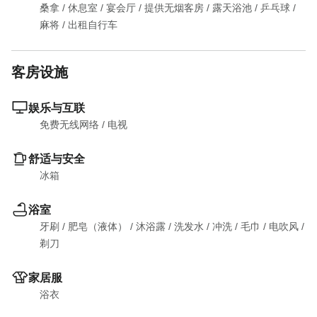
桑拿
 / 
休息室
 / 
宴会厅
 / 
提供无烟客房
 / 
露天浴池
 / 
乒乓球
 / 
麻将
 / 
出租自行车
客房设施
娱乐与互联
免费无线网络
 / 
电视
舒适与安全
冰箱
浴室
牙刷
 / 
肥皂（液体）
 / 
沐浴露
 / 
洗发水
 / 
冲洗
 / 
毛巾
 / 
电吹风
 / 
剃刀
家居服
浴衣