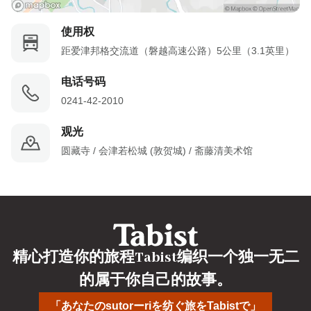
使用权
距爱津邦格交流道（磐越高速公路）5公里（3.1英里）
电话号码
0241-42-2010
观光
圆藏寺 / 会津若松城 (敦贺城) / 斋藤清美术馆
精心打造你的旅程Tabist编织一个独一无二
的属于你自己的故事。
「あなたのsutorーriを纺ぐ旅をTabistで」