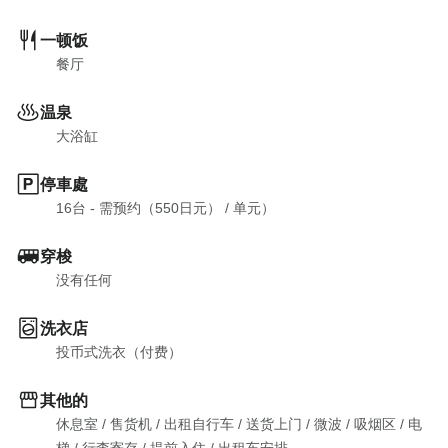
一顿饭
餐厅
温泉
大浴缸
停車處
16台 - 需预约（550日元）
 / 
单元）
穿梭
没有任何
洗衣店
投币式洗衣（付费）
其他的
休息室
 / 
售货机
 / 
出租自行车
 / 
送货上门
 / 
微波
 / 
吸烟区
 / 
电