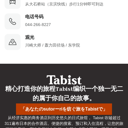
从大石桥站（京滨快线）步行1分钟即可到达
电话号码
044-266-8227
观光
川崎大师 / 轰力田径场 / 东学院
精心打造你的旅程Tabist编织一个独一无二
的属于你自己的故事。
「あなたのsutorーriを纺ぐ旅をTabistで」
从经济实惠的商务酒店到历史悠久的日式旅馆， Tabist 吹嘘超过
311遍布日本的合作酒店。便捷的搜索、预订和入住流程，让您的旅