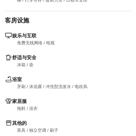
梯
 / 
行李寄存
 / 
提前入住
 / 
出租车安排
客房设施
娱乐与互联
免费无线网络
 / 
电视
舒适与安全
冰箱
 / 
壶
浴室
牙刷
 / 
沐浴露
 / 
冲洗型洗发水
 / 
电吹风
家居服
拖鞋
 / 
浴衣
其他的
茶具
 / 
独立空调
 / 
刷子