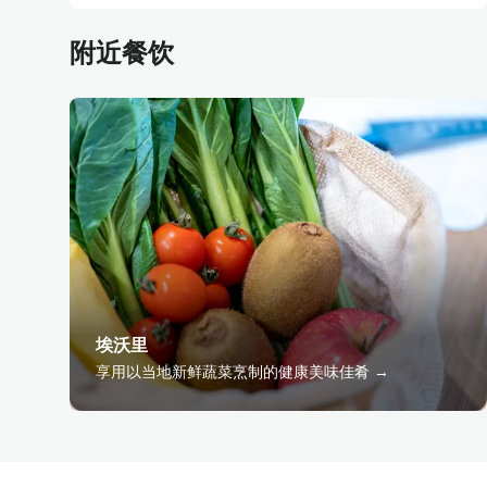
附近餐饮
埃沃里
享用以当地新鲜蔬菜烹制的健康美味佳肴 →