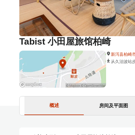
Tabist 小田屋旅馆柏崎
新泻县柏崎市 久
从久治波站
概述
房间及平面图