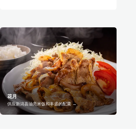
花月
供应新潟县油亮米饭和丰盛的配菜 →