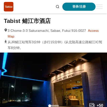
登录/注册
Tabist 鲭江市酒店
3 Chome-3-3 Sakuramachi, Sabae, Fukui 916-0027
Access
Map
从JR鲭江站驾车3分钟（步行15分钟）/从北陆高速公路鲭江IC驾
车8分钟。
+
50