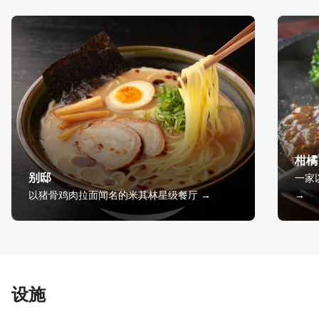
柑橘
别邸
一家
以猪骨鸡肉拉面闻名的米其林星级餐厅 →
→
设施