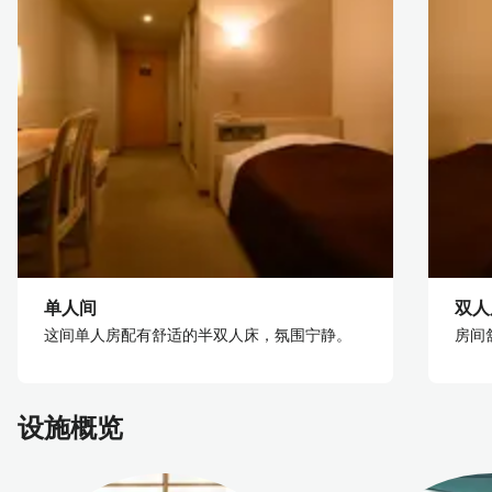
单人间
双人
这间单人房配有舒适的半双人床，氛围宁静。
房间
设施概览