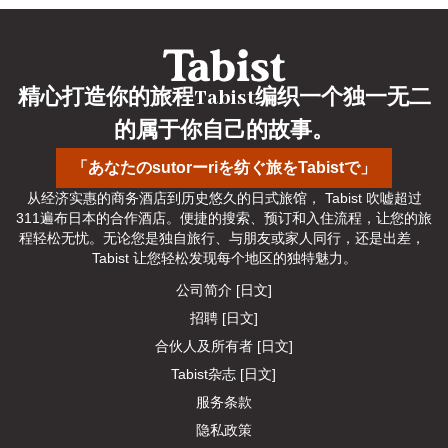
精心打造你的旅程Tabist编织一个独一无二
的属于你自己的故事。
「あなたのsutorーriを纺ぐ旅をTabistで」
从经济实惠的商务酒店到历史悠久的日式旅馆， Tabist 吹嘘超过
311遍布日本的合作酒店。便捷的搜索、预订和入住流程，让您的旅
程轻松无忧。无论您是独自旅行、与朋友或家人同行，还是出差， 
Tabist 让您轻松发现每个地区的独特魅力。
公司简介 [日文]
招聘 [日文]
合伙人及所有者 [日文]
Tabist杂志 [日文]
服务条款
隐私政策