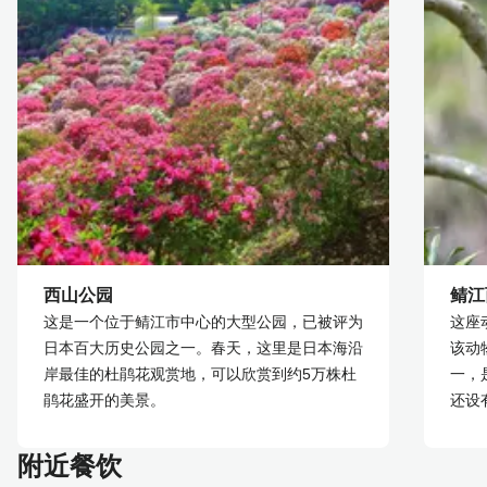
西山公园
鲭江
这是一个位于鲭江市中心的大型公园，已被评为
这座
日本百大历史公园之一。春天，这里是日本海沿
该动
岸最佳的杜鹃花观赏地，可以欣赏到约5万株杜
一，
鹃花盛开的美景。
还设
附近餐饮