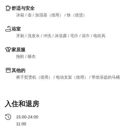
舒适与安全
冰箱
 / 
壶
 / 
加湿器（借用）
 / 
铁（借贷）
浴室
牙刷
 / 
洗发水
 / 
冲洗
 / 
沐浴露
 / 
毛巾
 / 
浴巾
 / 
电吹风
家居服
拖鞋
 / 
睡衣
其他的
裤子熨烫机（借用）
 / 
电动支架（借用）
 / 
带坐浴盆的马桶
入住和退房
15:00-24:00
11:00