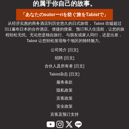
的属于你自己的故事。
「あなたのsutorーriを纺ぐ旅をTabistで」
从经济实惠的商务酒店到历史悠久的日式旅馆， Tabist 吹嘘超过
311遍布日本的合作酒店。便捷的搜索、预订和入住流程，让您的旅
程轻松无忧。无论您是独自旅行、与朋友或家人同行，还是出差， 
Tabist 让您轻松发现每个地区的独特魅力。
公司简介 [日文]
招聘 [日文]
合伙人及所有者 [日文]
Tabist杂志 [日文]
服务条款
隐私政策
宾客政策
安全政策
宾客及预订支持