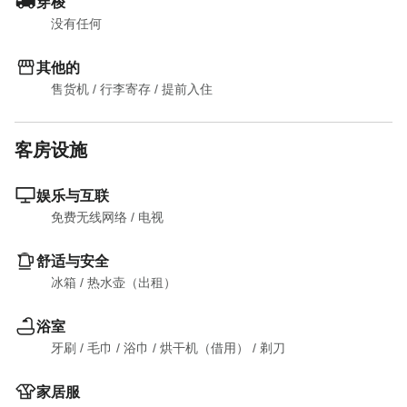
穿梭
没有任何
其他的
售货机
 / 
行李寄存
 / 
提前入住
客房设施
娱乐与互联
免费无线网络
 / 
电视
舒适与安全
冰箱
 / 
热水壶（出租）
浴室
牙刷
 / 
毛巾
 / 
浴巾
 / 
烘干机（借用）
 / 
剃刀
家居服