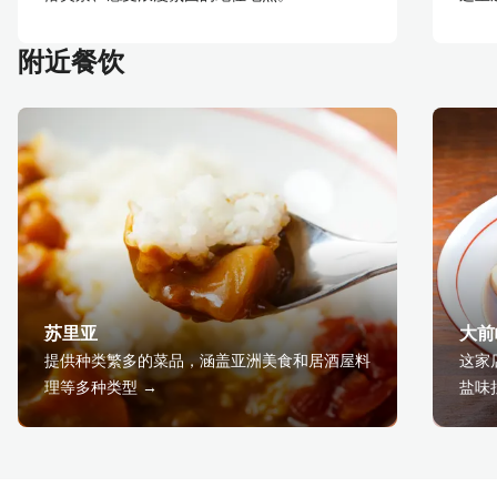
附近餐饮
苏里亚
大前
提供种类繁多的菜品，涵盖亚洲美食和居酒屋料
这家
理等多种类型 →
盐味