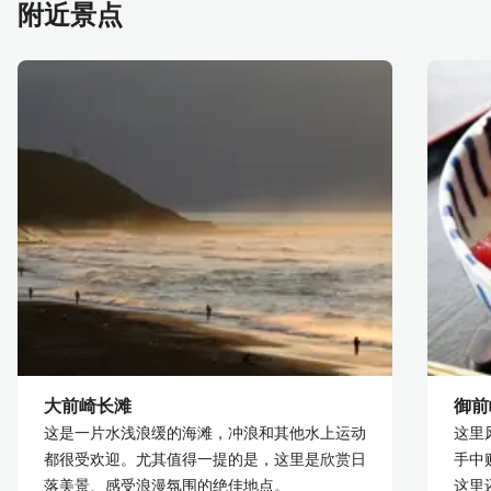
附近景点
大前崎长滩
御前
这是一片水浅浪缓的海滩，冲浪和其他水上运动
这里
都很受欢迎。尤其值得一提的是，这里是欣赏日
手中
落美景、感受浪漫氛围的绝佳地点。
这里