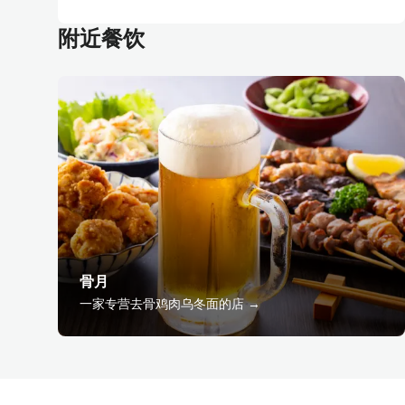
附近餐饮
骨月
一家专营去骨鸡肉乌冬面的店 →