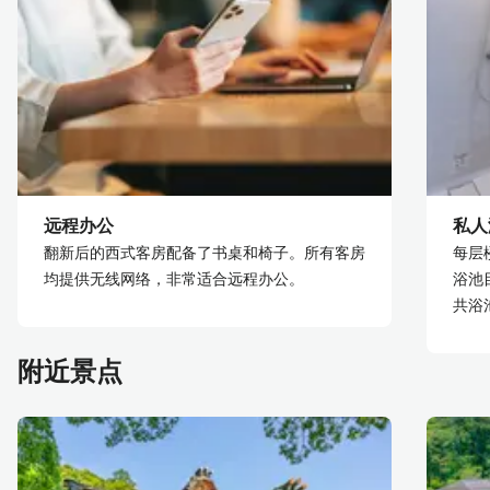
远程办公
私人
翻新后的西式客房配备了书桌和椅子。所有客房
每层
均提供无线网络，非常适合远程办公。
浴池
共浴
附近景点