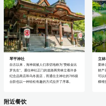
琴平神社
立林
自古以来，海神就被人们亲切地称为“赞岐金比
栗林
罗先生”。通往神社正门的道路两旁林立着许多
财产
纪念品商店和乌冬面店，而通往主神社的785级
可以
台阶也以一种轻松有趣的方式拉开了序幕。
棵维
附近餐饮