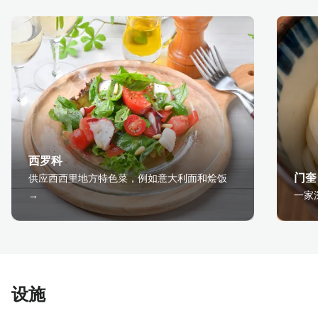
西罗科
门奎
供应西西里地方特色菜，例如意大利面和烩饭
→
一家
设施