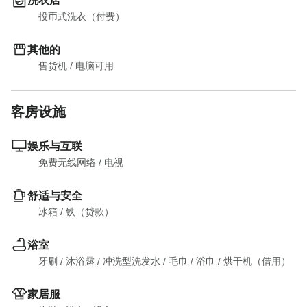
洗衣店
投币式洗衣（付费）
其他的
售货机
 / 
电脑可用
客房设施
娱乐与互联
免费无线网络
 / 
电视
舒适与安全
冰箱
 / 
铁（贷款）
浴室
牙刷
 / 
沐浴露
 / 
冲洗型洗发水
 / 
毛巾
 / 
浴巾
 / 
烘干机（借用）
家居服