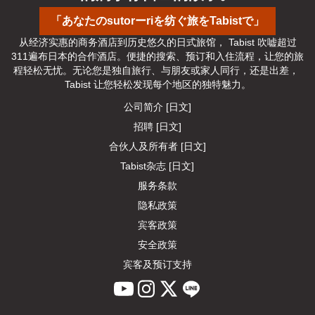
「あなたのsutorーriを纺ぐ旅をTabistで」
从经济实惠的商务酒店到历史悠久的日式旅馆， Tabist 吹嘘超过
311遍布日本的合作酒店。便捷的搜索、预订和入住流程，让您的旅
程轻松无忧。无论您是独自旅行、与朋友或家人同行，还是出差， 
Tabist 让您轻松发现每个地区的独特魅力。
公司简介 [日文]
招聘 [日文]
合伙人及所有者 [日文]
Tabist杂志 [日文]
服务条款
隐私政策
宾客政策
安全政策
宾客及预订支持