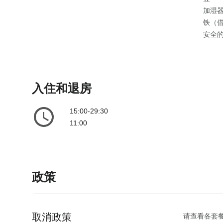
e
l
加湿
n
e
铁（
d
n
安全
a
d
r
a
a
r
n
a
入住和退房
d
n
s
d
15:00-29:30
e
s
11:00
l
e
e
l
c
e
t
c
政策
a
t
d
a
a
d
t
a
取消政策
请查看各套