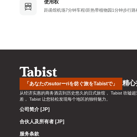
使用权
a
o
距函馆机场7分钟车程/距热带植物园1分钟步行
r
a
d
r
s
d
h
s
o
h
r
o
t
r
c
t
u
c
t
u
精心
「あなたのsutorーriを纺ぐ旅をTabistで」
s
t
从经济实惠的商务酒店到历史悠久的日式旅馆， Tabist 
f
s
差， Tabist 让您轻松发现每个地区的独特魅力。
o
f
r
o
公司简介 [JP]
c
r
合伙人及所有者 [JP]
h
c
a
h
服务条款