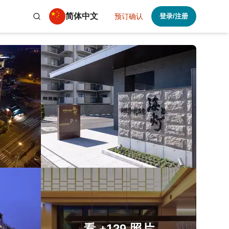
简体中文
预订确认
登录/注册
看
+129
照片