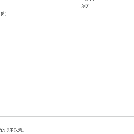
器
剃刀
借贷）
的
餐的取消政策。