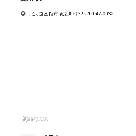
a
m
r
a
北海道函馆市汤之川町3-9-20 042-0932
k
r
k
k
e
k
y
e
t
y
o
t
g
o
e
g
t
e
t
t
h
t
e
h
k
e
e
k
y
e
b
y
o
b