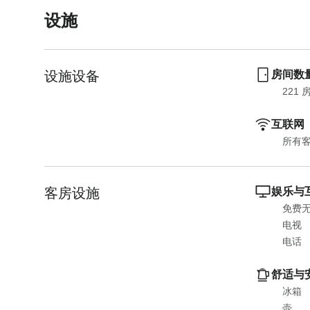
o
t
设施
i
o
n
i
t
n
设施设备
房间数
e
t
r
e
221
 
a
r
互联网
c
a
t
c
所有
w
t
i
w
客房设施
t
i
娱乐与
h
t
免费
t
h
电视
h
t
电话
e
h
c
e
舒适与
a
c
冰箱
l
a
壶