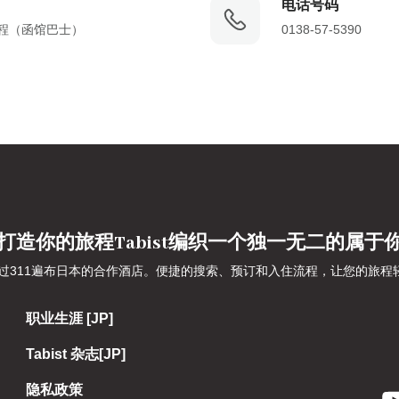
电话号码
路程（函馆巴士）
0138-57-5390
打造你的旅程Tabist编织一个独一无二的属于
吹嘘超过311遍布日本的合作酒店。便捷的搜索、预订和入住流程，让您的
职业生涯 [JP]
Tabist 杂志[JP]
隐私政策