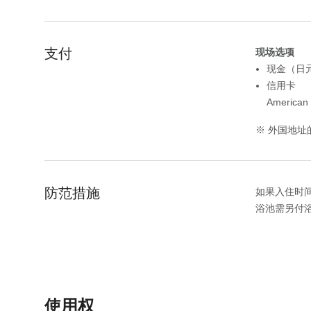
e
t
.
e
P
.
支付
现场选项
r
P
现金（日
e
r
信用卡
s
e
American
s
s
t
s
※ 外国地址
h
t
e
h
q
e
u
q
防范措施
如果入住时
e
u
浴池需另付浴
s
e
t
s
i
t
o
i
n
o
使用权
m
n