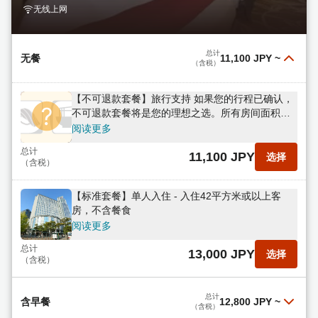
80多种自助早餐
无线上网
阅读更多
总计
15,000 JPY
选择
（含税）
总计
无餐
11,100 JPY
~
（含税）
【不可退款套餐】旅行支持 如果您的行程已确认，
不可退款套餐将是您的理想之选。所有房间面积均
在42平方米以上，不含餐食。
阅读更多
总计
11,100 JPY
选择
（含税）
【标准套餐】单人入住 - 入住42平方米或以上客
房，不含餐食
阅读更多
总计
13,000 JPY
选择
（含税）
总计
含早餐
12,800 JPY
~
（含税）