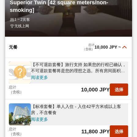
11,700 JPY
选择
Superior Twin [42 square meters/non-
（含税）
smoking]
【标准套餐】单人入住 - 42平方米以上宽敞客房 -
1 ~ 2宾客
80多种自助早餐
无线上网
阅读更多
总计
13,800 JPY
选择
（含税）
总计
无餐
10,000 JPY
~
（含税）
【不可退款套餐】旅行支持 如果您的行程已确认，
不可退款套餐将是您的理想之选。所有房间面积均
在42平方米以上，不含餐食。
阅读更多
总计
10,000 JPY
选择
（含税）
【标准套餐】单人入住 - 入住42平方米或以上客
房，不含餐食
阅读更多
总计
11,800 JPY
选择
（含税）