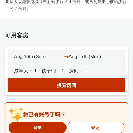
从大阪地铁港城线中府站步行约 4 分钟，或从贸易中心前站步行
约 7 分钟。
可用客房
Aug 16th (Sun)
Aug 17th (Mon)
成年人：
1
・孩子们：
0
・房间：
1
搜索房间
您已有账号了吗？
登录
登记