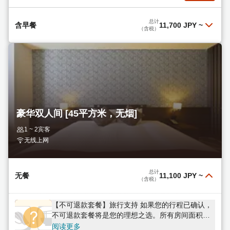
总计
含早餐
11,700 JPY
~
（含税）
【不可退款套餐】旅行支持 如果您的行程已确定，
不可退款套餐将是您的理想之选。所有客房面积均
超过42平方米。提供包含80多种菜肴的自助早餐。
阅读更多
总计
11,700 JPY
选择
（含税）
豪华双人间 [45平方米，无烟]
【标准套餐】单人入住 - 42平方米以上宽敞客房 -
1 ~ 2宾客
80多种自助早餐
无线上网
阅读更多
总计
13,800 JPY
选择
（含税）
总计
无餐
11,100 JPY
~
（含税）
【不可退款套餐】旅行支持 如果您的行程已确认，
不可退款套餐将是您的理想之选。所有房间面积均
在42平方米以上，不含餐食。
阅读更多