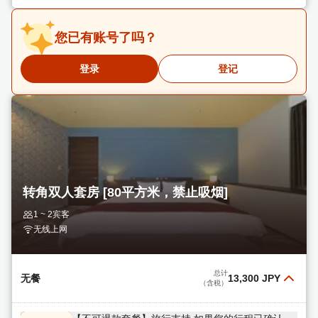
【不可退款套餐】旅行支持 如果您的行程已确定，
您已有账号了吗？
不可退款套餐将是您的理想之选。所有客房面积均
超过42平方米。提供包含80多种菜肴的自助早餐。
阅读更多
登录
登记
总计
12,800 JPY
选择
（含税）
【标准套餐】单人入住 - 42平方米以上宽敞客房 -
80多种自助早餐
阅读更多
总计
15,000 JPY
选择
（含税）
转角双人套房 [80平方米，禁止吸烟]
1 ~ 2宾客
无线上网
总计
无餐
13,300 JPY
（含税）