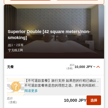
Superior Double [42 square meters/non-
smoking]
1 ~ 2宾客
无线上网
总计
无餐
10,000 JPY
~
（含税）
【不可退款套餐】旅行支持 如果您的行程已确认，
不可退款套餐将是您的理想之选。所有房间面积均
在42平方米以上，不含餐食。
阅读更多
总计
10,000 JPY
选择
（含税）