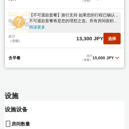
（含税）
【不可退款套餐】旅行支持 如果您的行程已确认，
不可退款套餐将是您的理想之选。所有房间面积均
在42平方米以上，不含餐食。
阅读更多
总计
13,300 JPY
选择
（含税）
总计
含早餐
15,000 JPY
（含税）
【不可退款套餐】旅行支持 如果您的行程已确定，
不可退款套餐将是您的理想之选。所有客房面积均
超过42平方米。提供包含80多种菜肴的自助早餐。
阅读更多
设施
总计
15,000 JPY
选择
（含税）
设施设备
房间数量