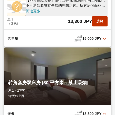
【不可退款套餐】旅行支持 如果您的行程已确认，
不可退款套餐将是您的理想之选。所有房间面积均
在42平方米以上，不含餐食。
阅读更多
总计
13,300 JPY
选择
（含税）
总计
含早餐
15,000 JPY
（含税）
【不可退款套餐】旅行支持 如果您的行程已确定，
不可退款套餐将是您的理想之选。所有客房面积均
超过42平方米。提供包含80多种菜肴的自助早餐。
阅读更多
总计
15,000 JPY
选择
（含税）
转角套房双床房 [80 平方米，禁止吸烟]
1 ~ 2宾客
无线上网
总计
无餐
13,300 JPY