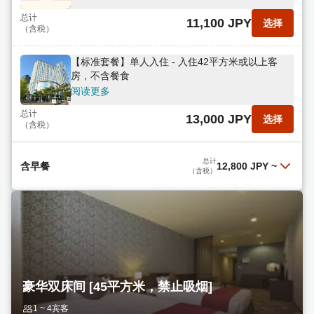
总计
11,100 JPY
选择
（含税）
【标准套餐】单人入住 - 入住42平方米或以上客
房，不含餐食
阅读更多
总计
13,000 JPY
选择
（含税）
总计
含早餐
12,800 JPY
~
（含税）
【不可退款套餐】旅行支持 如果您的行程已确定，
不可退款套餐将是您的理想之选。所有客房面积均
超过42平方米。提供包含80多种菜肴的自助早餐。
阅读更多
总计
12,800 JPY
选择
（含税）
豪华双床间 [45平方米，禁止吸烟]
【标准套餐】单人入住 - 42平方米以上宽敞客房 -
1 ~ 4宾客