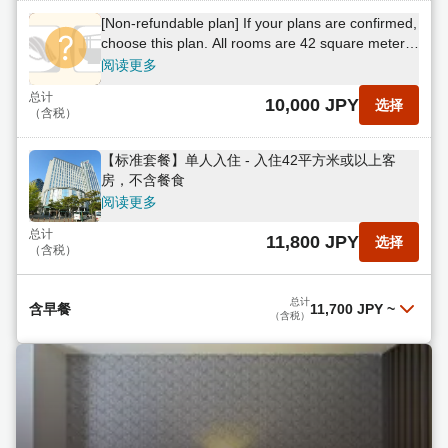
[Non-refundable plan] If your plans are confirmed,
choose this plan. All rooms are 42 square meters
or larger. No meals included.
阅读更多
总计
10,000 JPY
选择
（含税）
【标准套餐】单人入住 - 入住42平方米或以上客
房，不含餐食
阅读更多
总计
11,800 JPY
选择
（含税）
总计
含早餐
11,700 JPY
~
（含税）
【不可退款套餐】旅行支持 如果您的行程已确定，
不可退款套餐将是您的理想之选。所有客房面积均
超过42平方米。提供包含80多种菜肴的自助早餐。
阅读更多
总计