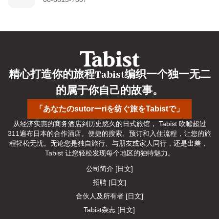
精心打造你的旅程Tabist编织一个独一无二
的属于你自己的故事。
「あなたのsutorーriを纺ぐ旅をTabistで」
从经济实惠的商务酒店到历史悠久的日式旅馆， Tabist 吹嘘超过
311遍布日本的合作酒店。便捷的搜索、预订和入住流程，让您的旅
程轻松无忧。无论您是独自旅行、与朋友或家人同行，还是出差， 
Tabist 让您轻松发现每个地区的独特魅力。
公司简介 [日文]
招聘 [日文]
合伙人及所有者 [日文]
Tabist杂志 [日文]