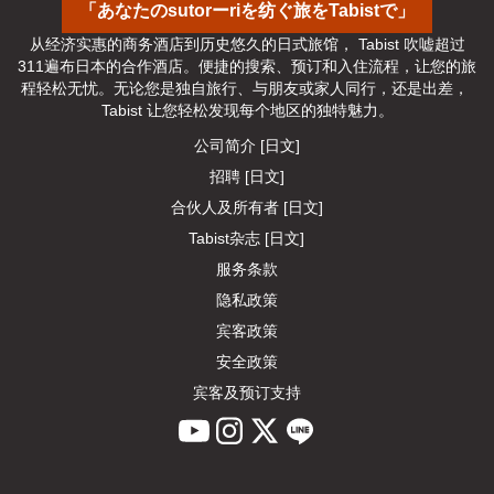
「あなたのsutorーriを纺ぐ旅をTabistで」
从经济实惠的商务酒店到历史悠久的日式旅馆， Tabist 吹嘘超过
311遍布日本的合作酒店。便捷的搜索、预订和入住流程，让您的旅
程轻松无忧。无论您是独自旅行、与朋友或家人同行，还是出差， 
Tabist 让您轻松发现每个地区的独特魅力。
公司简介 [日文]
招聘 [日文]
合伙人及所有者 [日文]
Tabist杂志 [日文]
服务条款
隐私政策
宾客政策
安全政策
宾客及预订支持