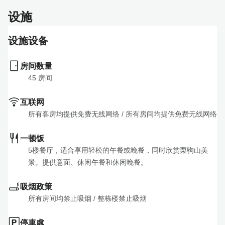
设施
总计
10,200 JPY
选择
（含税）
设施设备
含早餐
阅读更多
房间数量
45
 房间
总计
10,200 JPY
选择
（含税）
互联网
所有客房均提供免费无线网络
 / 
所有房间均提供免费无线网络
一顿饭
5楼餐厅，适合享用轻松的午餐或晚餐，同时欣赏栗驹山美
景。提供意面、休闲午餐和休闲晚餐。
吸烟政策
所有房间均禁止吸烟
 / 
整栋楼禁止吸烟
停車處