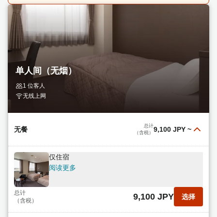
单人间（无烟）
1 位客人
无线上网
总计
无餐
9,100 JPY
~
（含税）
仅住宿
阅读更多
总计
9,100 JPY
选择
（含税）