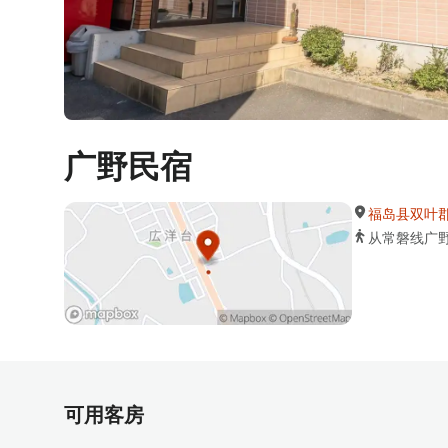
广野民宿
福岛县双叶郡广
从常磐线广野站
可用客房