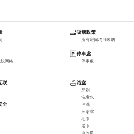
量
吸烟政策
间
所有房间均可吸烟
停車處
无线网络
停車處
互联
浴室
牙刷
洗发水
安全
冲洗
沐浴露
毛巾
浴巾
电吹风