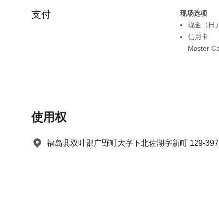
e
t
支付
现场选项
.
e
现金（日
P
.
信用卡
r
P
Master C
e
r
s
e
s
s
t
s
h
t
e
h
使用权
q
e
u
q
福岛县双叶郡广野町大字下北佐湖字新町 129-3979-
e
u
s
e
t
s
i
t
o
i
n
o
m
n