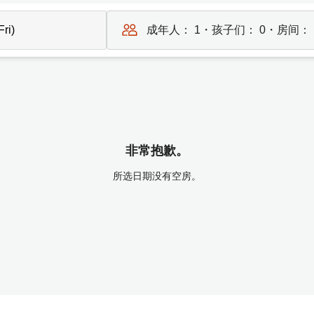
成年人：
1
・孩子们：
0
・房间：
非常抱歉。
所选日期没有空房。