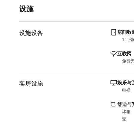
o
t
设施
i
o
n
i
t
n
设施设备
房间数
e
t
r
e
14
 房
a
r
互联网
c
a
t
c
免费
w
t
i
w
客房设施
t
i
娱乐与
h
t
电视
t
h
h
t
舒适与
e
h
冰箱
c
e
壶
a
c
l
a