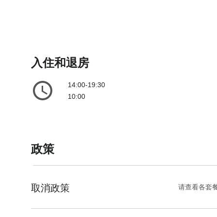
e
l
n
e
d
n
a
d
r
a
入住和退房
a
r
n
a
14:00-19:30
d
n
10:00
s
d
e
s
l
e
e
l
政策
c
e
t
c
a
t
d
a
取消政策
请查看各套
a
d
t
a