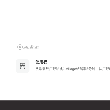
a
m
r
a
k
r
k
k
e
k
y
e
t
y
o
t
g
o
e
g
t
使用权
e
t
t
从常磐线广野站或J-Village站驾车5分钟，从广野
h
t
e
h
k
e
e
k
y
e
b
y
o
b